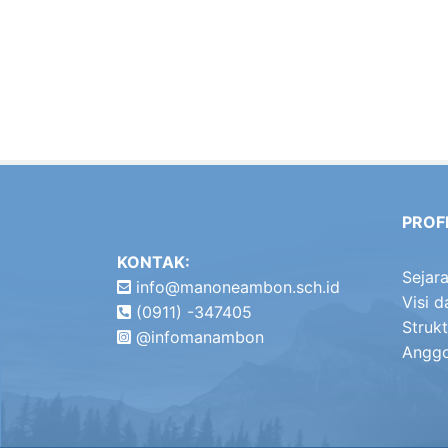
PROF
KONTAK:
Sejar
info@manoneambon.sch.id
Visi d
(0911) -347405
Strukt
@infomanambon
Angg